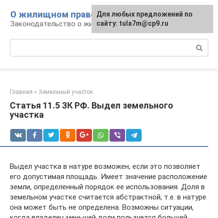
Перейти
О жилищном праве
Для любых предложений по
к
Законодательство о жилье и земле
сайту: tula7m@cp9.ru
контенту
Поиск:
Главная
»
Земельный участок
Статья 11.5 ЗК РФ. Выдел земельного
участка
Выдел участка в натуре возможен, если это позволяет
его допустимая площадь. Имеет значение расположение
земли, определенный порядок ее использования. Доля в
земельном участке считается абстрактной, т.е. в натуре
она может быть не определена. Возможны ситуации,
когда владелец меньшей доли пользуется большей