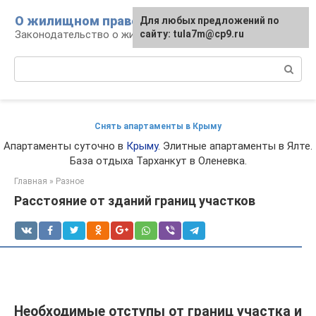
Перейти
О жилищном праве
Для любых предложений по
к
Законодательство о жилье и земле
сайту: tula7m@cp9.ru
контенту
Поиск:
Снять апартаменты в Крыму
Апартаменты суточно в
Крыму
. Элитные апартаменты в Ялте.
База отдыха Тарханкут в Оленевка.
Главная
»
Разное
Расстояние от зданий границ участков
Необходимые отступы от границ участка и