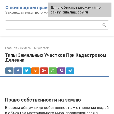
Перейти
О жилищном праве
Для любых предложений по
к
Законодательство о жилье и земле
сайту: tula7m@cp9.ru
контенту
Поиск:
Главная
»
Земельный участок
Типы Земельных Участков При Кадастровом
Делении
Право собственности на землю
В самом общем виде собственность – отношения людей
к объектам материального мира, проявляющееся в