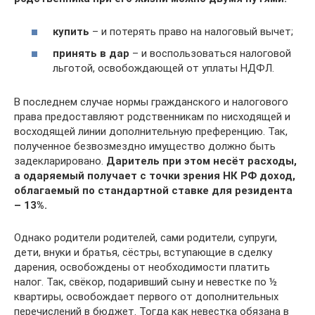
купить
– и потерять право на налоговый вычет;
принять в дар
– и воспользоваться налоговой
льготой, освобождающей от уплаты НДФЛ.
В последнем случае нормы гражданского и налогового
права предоставляют родственникам по нисходящей и
восходящей линии дополнительную преференцию. Так,
полученное безвозмездно имущество должно быть
задекларировано.
Даритель при этом несёт расходы,
а одаряемый получает с точки зрения НК РФ доход,
облагаемый по стандартной ставке для резидента
– 13%.
Однако родители родителей, сами родители, супруги,
дети, внуки и братья, сёстры, вступающие в сделку
дарения, освобождены от необходимости платить
налог. Так, свёкор, подаривший сыну и невестке по ½
квартиры, освобождает первого от дополнительных
перечислений в бюджет. Тогда как невестка обязана в