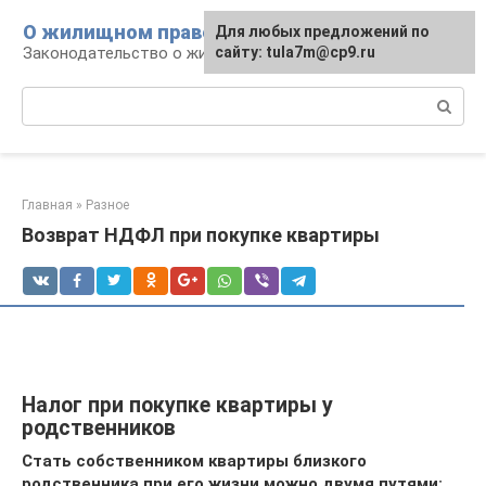
Перейти
О жилищном праве
Для любых предложений по
к
Законодательство о жилье и земле
сайту: tula7m@cp9.ru
контенту
Поиск:
Главная
»
Разное
Возврат НДФЛ при покупке квартиры
Налог при покупке квартиры у
родственников
Стать собственником квартиры близкого
родственника при его жизни можно двумя путями: