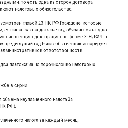
дными, то есть одна из сторон договора
зникают налоговые обязательства.
дусмотрен главой 23 НК РФ.Граждане, которые
м, согласно законодательству, обязаны ежегодно
овую инспекцию декларацию по форме 3-НДФЛ, а
 за предыдущий год.Если собственник игнорирует
к административной ответственности.
ва платежа:За не перечисление налоговых
ужбе в сирии
 объема неуплаченного налога.За
НК РФ).
плаченного налога за каждый месяц.