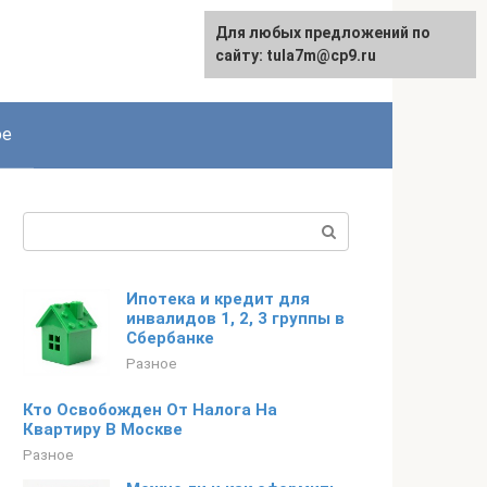
Для любых предложений по
сайту: tula7m@cp9.ru
ое
Поиск:
Ипотека и кредит для
инвалидов 1, 2, 3 группы в
Сбербанке
Разное
Кто Освобожден От Налога На
Квартиру В Москве
Разное