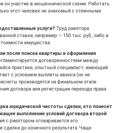
и он участие в мошеннической схеме. Работать
олько этот человек не знакомый с отличными
редоставленные услуги?
Труд риелтора
анной ставке, например — 150 тыс. руб., либо в
стоимости имущества.
или после поиска квартиры и оформления
егламентируется договоренностями между
ейся практике, опытный специалист, имеющий
тает с условием выплаты аванса (но не
расчеты производятся на финальном этапе
ения договора или регистрации перехода права
ерка юридической чистоты сделки, кто понесет
жащее выполнение условий договора второй
ия с риелтором оговаривается его
 сделки до конечного результата. Чаще