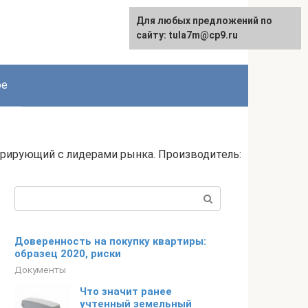
Для любых предложений по
сайту: tula7m@cp9.ru
ое
урирующий с лидерами рынка. Производитель:
Поиск:
Доверенность на покупку квартиры:
образец 2020, риски
Документы
Что значит ранее
учтенный земельный