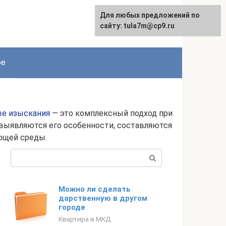
Для любых предложений по
сайту: tula7m@cp9.ru
ое
е изыскания
— это комплексный подход при
 выявляются его особенности, составляются
ющей среды.
Поиск:
Можно ли сделать
дарственную в другом
городе
Квартира в МКД