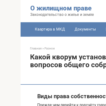
Перейти
О жилищном праве
к
контенту
Законодательство о жилье и земле
Квартира в МКД
Документы
Главная
»
Разное
Какой кворум устано
вопросов общего соб
Виды права собственно
Прежде чем перейти к подсчёту голо