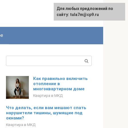
Для любых предложений по
сайту: tula7m@cp9.ru
ое
Поиск:
Как правильно включить
отопление в
многоквартирном доме
Квартира в МКД
Что делать, если вам мешают спать
нарушители тишины, шумящие под
окнами?
Квартира в МКД