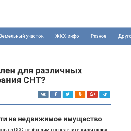
Земельный участок
ЖКХ-инфо
Разное
Друг
влен для различных
рания СНТ?
сти на недвижимое имущество
сов на ОСС, необходимо определить
виды права