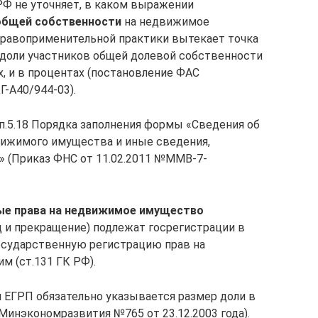
РФ не уточняет, в каком выражении
 общей собственности
на недвижимое
правоприменительной практики вытекает точка
 доли участников общей долевой собственности
, и в процентах (постановление ФАС
Г-А40/944-03).
п.5.18 Порядка заполнения формы «Сведения об
ижимого имущества и иные сведения,
» (Приказ ФНС от 11.02.2011 №ММВ-7-
е права на недвижимое имущество
д и прекращение) подлежат госрегистрации в
сударственную регистрацию прав на
м (ст.131 ГК РФ).
 ЕГРП обязательно указывается размер доли в
Минэкономразвития №765 от 23.12.2003 года).