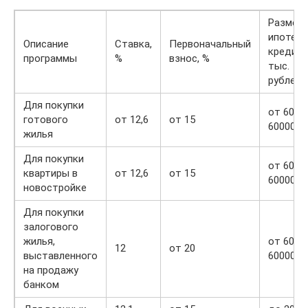
Размер
ипотечн
Описание
Ставка,
Первоначальный
кредита
программы
%
взнос, %
тыс.
рублей
Для покупки
от 600 
готового
от 12,6
от 15
60000
жилья
Для покупки
от 600 
квартиры в
от 12,6
от 15
60000
новостройке
Для покупки
залогового
жилья,
от 600 
12
от 20
выставленного
60000
на продажу
банком