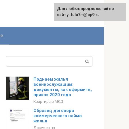
Для любых предложений по
сайту: tula7m@cp9.ru
ое
Поиск:
Поднаем жилья
военнослужащим:
документы, как оформить,
приказ 2020 года
Квартира в МКД
Образец договора
коммерческого найма
жилья
Документы