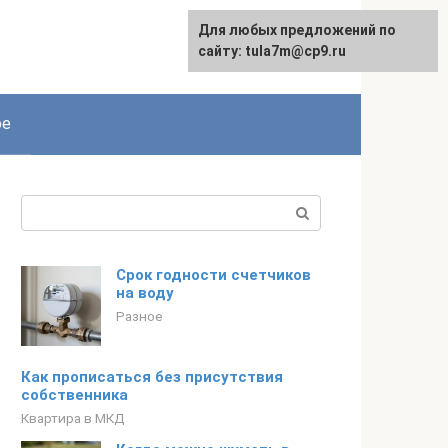
Для любых предложений по
сайту: tula7m@cp9.ru
ое
Поиск:
Срок годности счетчиков
на воду
Разное
Как прописаться без присутствия
собственника
Квартира в МКД