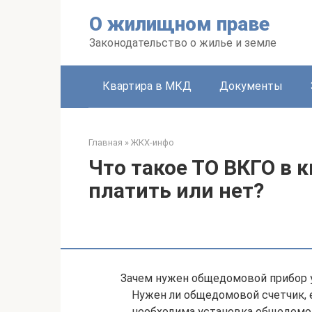
Перейти
О жилищном праве
к
контенту
Законодательство о жилье и земле
Квартира в МКД
Документы
Главная
»
ЖКХ-инфо
Что такое ТО ВКГО в 
платить или нет?
Зачем нужен общедомовой прибор 
Нужен ли общедомовой счетчик, е
необходима установка общедомов