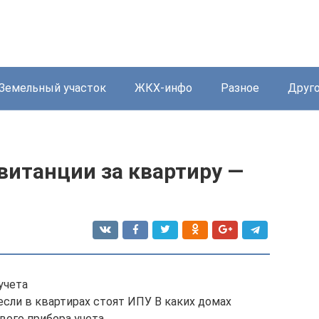
Земельный участок
ЖКХ-инфо
Разное
Друг
квитанции за квартиру —
учета
сли в квартирах стоят ИПУ В каких домах
ого прибора учета