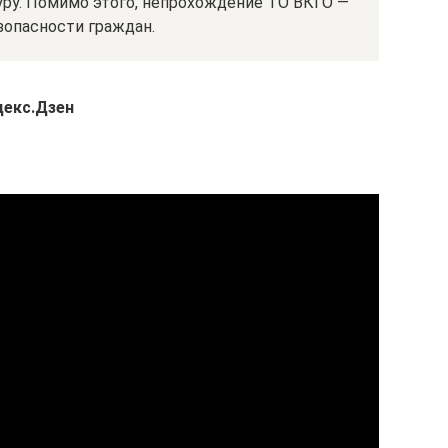
ру. Помимо этого, непрохождение ТО ВКГО —
зопасности граждан.
декс.Дзен