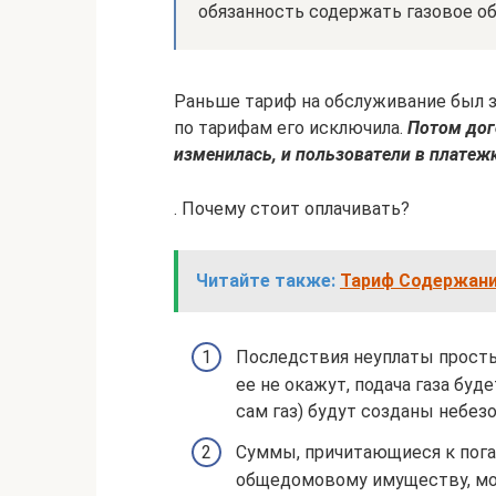
обязанность содержать газовое о
Раньше тариф на обслуживание был з
по тарифам его исключила.
Потом дог
изменилась, и пользователи в платеж
. Почему стоит оплачивать?
Читайте также:
Тариф Содержани
Последствия неуплаты просты 
ее не окажут, подача газа буд
сам газ) будут созданы небез
Суммы, причитающиеся к пога
общедомовому имуществу, мог