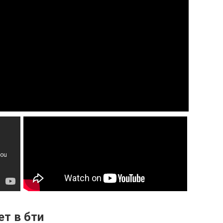
ет в бти