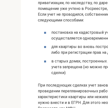
приватизации, по наследству, по да
помещение уже учтено в Росреестре,
Если учет не проводился, собственн
следующими способами:
постановка на кадастровый у
осуществляется одновременно
для квартиры во вновь постр
либо при регистрации прав на 
в старых домах, построенных 
учета запрещена (но можно п
сделки).
При последующих сделках учет заново
проведении перепланировочных работ
характеристики квартиры или нежил
нужно внести и в ЕГРН. Для этого не