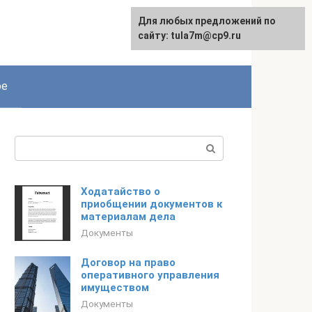
Для любых предложений по
сайту: tula7m@cp9.ru
ое
Поиск:
Ходатайство о
приобщении документов к
материалам дела
Документы
Договор на право
оперативного управления
имуществом
Документы