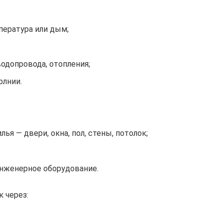
пература или дым;
водопровода, отопления;
олнии.
я — двери, окна, пол, стены, потолок;
нженерное оборудование.
 через: