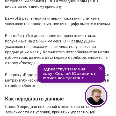
потреблении горячей (ГВС) и холодной воды (ХВС)
вносятся по единому принципу.
Важно! В расчетной квитанции показания счетчика
указываются полностью, все пять цифр вместе с нулями.
В столбец «Текущее» вносятся данные счетчика,
полученные на данный момент. В «Предыдущее»
указываются показания счетчика, полученные за
предыдущий месяц. Количество потребленных за месяц
кубометров, разница двух первых столбцов, вносится в
строку «Расход».
В строку «Водоотведение» вносятся расход ГВС и ХВС в
метрах кубических, сумма этих показаний указывается в
столбце «Всего».
Как передавать данные
Способ передачи показаний может отличаться, в
зависимости от условий, принятых управляющей