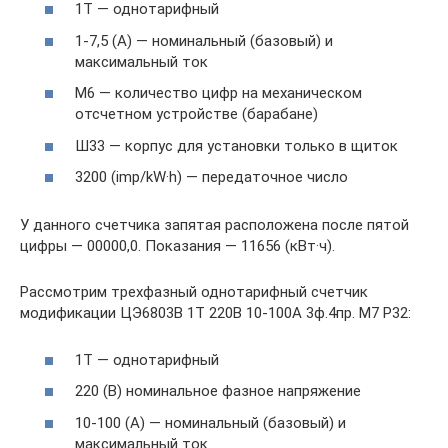
1Т — однотарифный
1-7,5 (А) — номинальный (базовый) и
максимальный ток
М6 — количество цифр на механическом
отсчетном устройстве (барабане)
Ш33 — корпус для установки только в щиток
3200 (imp/kW·h) — передаточное число
У данного счетчика запятая расположена после пятой
цифры — 00000,0. Показания — 11656 (кВт·ч).
Рассмотрим трехфазный однотарифный счетчик
модификации ЦЭ6803В 1Т 220В 10-100А 3ф.4пр. М7 Р32:
1Т — однотарифный
220 (В) номинальное фазное напряжение
10-100 (А) — номинальный (базовый) и
максимальный ток