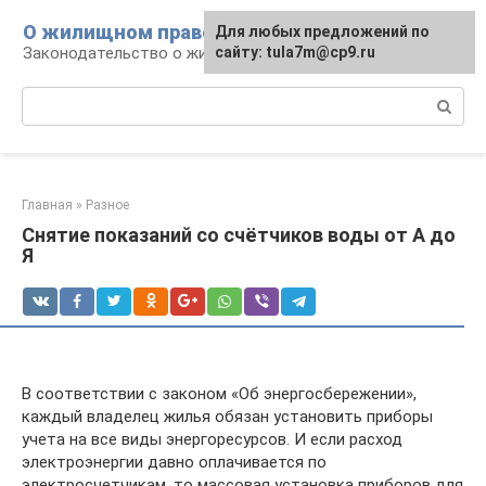
Перейти
О жилищном праве
Для любых предложений по
к
Законодательство о жилье и земле
сайту: tula7m@cp9.ru
контенту
Поиск:
Главная
»
Разное
Снятие показаний со счётчиков воды от А до
Я
В соответствии с законом «Об энергосбережении»,
каждый владелец жилья обязан установить приборы
учета на все виды энергоресурсов. И если расход
электроэнергии давно оплачивается по
электросчетчикам, то массовая установка приборов для