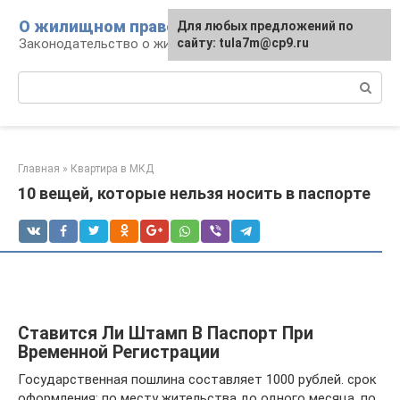
Перейти
О жилищном праве
Для любых предложений по
к
Законодательство о жилье и земле
сайту: tula7m@cp9.ru
контенту
Поиск:
Главная
»
Квартира в МКД
10 вещей, которые нельзя носить в паспорте
Ставится Ли Штамп В Паспорт При
Временной Регистрации
Государственная пошлина составляет 1000 рублей. срок
оформления: по месту жительства до одного месяца. по