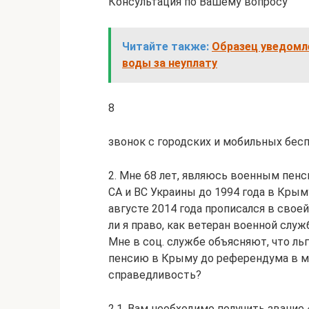
Консультация по Вашему вопросу
Читайте также:
Образец уведомл
воды за неуплату
8
звонок с городских и мобильных бес
2. Мне 68 лет, являюсь военным пен
СА и ВС Украины до 1994 года в Крым
августе 2014 года прописался в свое
ли я право, как ветеран военной служ
Мне в соц. службе объясняют, что ль
пенсию в Крыму до референдума в мар
справедливость?
2.1. Вам необходимо получить звание