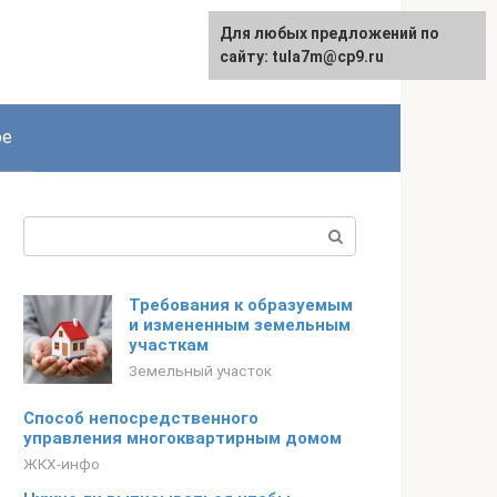
Для любых предложений по
сайту: tula7m@cp9.ru
ое
Поиск:
Требования к образуемым
и измененным земельным
участкам
Земельный участок
Способ непосредственного
управления многоквартирным домом
ЖКХ-инфо