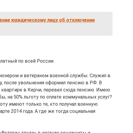
ение юридическому лицу об отключении
платный по всей России
сионером и ветераном военной службы. Служил в
у, после увольнения оформил пенсию в РФ. В
й квартире в Керчи, перевел сюда пенсию. Имею
бы, на 50% льготу по оплате коммунальных услуг?
готу имеют только те, кто получал военную
те 2014 года. А где же тогда социальная
 «Ветеран труда» в органах соцзащиты и