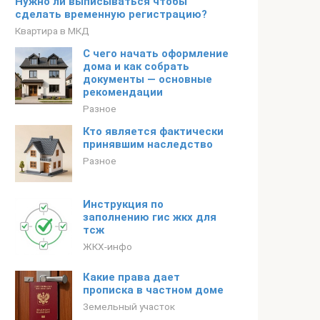
Нужно ли выписываться чтобы
сделать временную регистрацию?
Квартира в МКД
С чего начать оформление
дома и как собрать
документы — основные
рекомендации
Разное
Кто является фактически
принявшим наследство
Разное
Инструкция по
заполнению гис жкх для
тсж
ЖКХ-инфо
Какие права дает
прописка в частном доме
Земельный участок