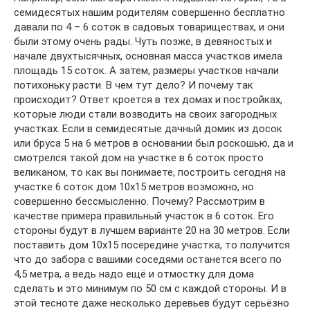
семидесятых нашим родителям совершенно бесплатно
давали по 4 – 6 соток в садовых товариществах, и они
были этому очень рады. Чуть позже, в девяностых и
начале двухтысячных, основная масса участков имела
площадь 15 соток. А затем, размеры участков начали
потихоньку расти. В чем тут дело? И почему так
происходит? Ответ кроется в тех домах и постройках,
которые люди стали возводить на своих загородных
участках. Если в семидесятые дачный домик из досок
или бруса 5 на 6 метров в основании был роскошью, да и
смотрелся такой дом на участке в 6 соток просто
великаном, то как вы понимаете, построить сегодня на
участке 6 соток дом 10х15 метров возможно, но
совершенно бессмысленно. Почему? Рассмотрим в
качестве примера правильный участок в 6 соток. Его
стороны будут в лучшем варианте 20 на 30 метров. Если
поставить дом 10х15 посередине участка, то получится
что до забора с вашими соседями останется всего по
4,5 метра, а ведь надо ещё и отмостку для дома
сделать и это минимум по 50 см с каждой стороны. И в
этой тесноте даже несколько деревьев будут серьёзно