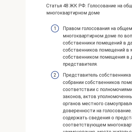
Статья 48 ЖК РФ. Голосование на о
многоквартирном доме
Правом голосования на обще
многоквартирном доме по воп
собственники помещений в да
собственников помещений в 
собственником помещения в да
представителя.
Представитель собственника
собрании собственников пом
соответствии с полномочиями
законов, актов уполномоченны
органов местного самоуправл
доверенности на голосование
содержать сведения о предс
соответствующем многокварти
наименование, место жительс