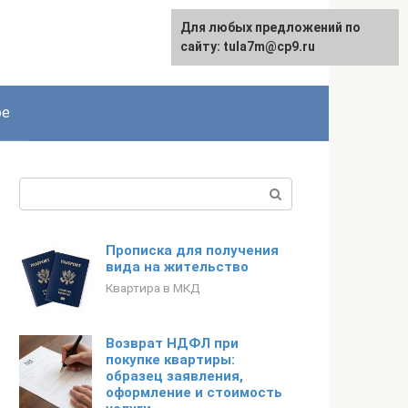
Для любых предложений по
сайту: tula7m@cp9.ru
ое
Поиск:
Прописка для получения
вида на жительство
Квартира в МКД
Возврат НДФЛ при
покупке квартиры:
образец заявления,
оформление и стоимость